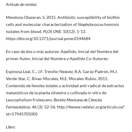
Artículo de revista
:
Mendoza-Olazaran, S. 2015. Antibiotic susceptibility of biofilm
cells and molecular characterization of
Staphylococcus
hominis
isolates from blood.
PLOS ONE
. 10(12): 1-13.
https://doi.org/10.1371/journal.pone.0144684
En caso de dos o más autores: Apellido, Inicial del Nombre del
primer Autor, Inicial del Nombre y Apellido Co-Autores:
Espinosa Leal, C., J.F. Treviño-Neávez, R.A. Garza-Padrón, M.J.
Verde-Star, C. Rivas-Morales, M.E. Morales-Rubio. 2015.
Contenido de fenoles totales y actividad anti-radical de extractos
metanólicos de la planta silvestre y cultivada in vitro de
Leucophyllum frutescens.
Revista Mexicana de Ciencias
Farmacéuticas
. 46 (3): 52-56. http://4www.redalyc.org/articulo.oa?
id=57945705005
Libro
: