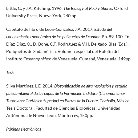
Little, C. y J.A. Kitching. 1996.
The Biology of Rocky Shores
. Oxford
University Press, Nueva York, 240 pp.
Capítulo de libro de León-González, J.A. 2017.
Estado del
conocimiento taxonómico de los poliquetos de Ecuador
. Pp. 89-100. En:
Díaz-Díaz, O., D. Bone, C.T. Rodríguez & V.H. Delgado-Blas (Eds.).
Poliquetos de Sudamérica. Volumen especial del Boletín del
Instituto Oceanográfico de Venezuela. Cumaná, Venezuela, 149pp.
Tesis
Silva Martínez, L.E. 2014.
Biozonificación de alta resolución y estudio
paleoambiental de las capas de la Formación Indidura (Cenomaniano/
Turoniano: Cretácico Superior) en Parras de la Fuente, Coahuila, México
.
Tesis Doctoral, Facultad de Ciencias Biológicas, Universidad
Autónoma de Nuevo León, Monterrey, 150pp.
Páginas electrónicas