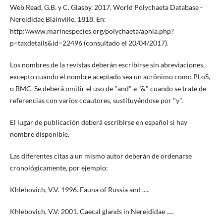
Web Read, G.B. y C. Glasby. 2017. World Polychaeta Database -
Nereididae Blainville, 1818. En:
http:\\www.marinespecies.org/polychaeta/aphia.php?
p=taxdetails&id=22496 (consultado el 20/04/2017).
Los nombres de la revistas deberán escribirse sin abreviaciones,
excepto cuando el nombre aceptado sea un acrónimo como PLoS,
o BMC. Se deberá omitir el uso de "and" e "&" cuando se trate de
referencias con varios coautores, sustituyéndose por "y".
El lugar de publicación deberá escribirse en español si hay
nombre disponible.
Las diferentes citas a un mismo autor deberán de ordenarse
cronológicamente, por ejemplo:
Khlebovich, V.V. 1996. Fauna of Russia and .....
Khlebovich, V.V. 2001. Caecal glands in Nereididae .....