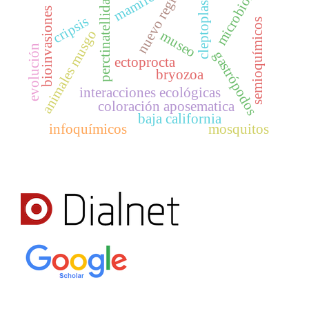
nuevo registro
microbioma
mamíferos
cleptoplastía
perctinatellidae
bioinvasiones
cripsis
semioquímicos
animales musgo
museo
evolución
gastrópodos
ectoprocta
bryozoa
interacciones ecológicas
coloración aposematica
baja california
infoquímicos
mosquitos