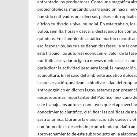
enfrentado los productores. Como una magnífica alte
biotecnológicas, marcando una transición hacia ingr
han sido cultivados por diversos países subtropicales 
cítrico cultivado a nivel mundial. En este trabajo, lo
pulpa, semilla, hojas y cáscara, destacando los com
químicos. En el ambiente acuático marino encontram
escifozooarios, las cuales tienen dos fases, la más co
este trabajo, los autores reconocen el valor de la fas
multiplicarse y dar origen a nuevas medusas, creand
perjudicar la actividad pesquera local, la navegación
acuicultura. En el caso del ambiente acuático dulceac
la conservación, analizan la biodiversidad del zoopl
antropogénico en dichos lagos, estamos por presenci
pesqueros más importantes del Pacífico mexicano des
este trabajo, los autores concluyen que el aprovecha
conocimiento científico, clarificar las políticas de 
gastronómica. Durante la elaboración de quesos y otr
comúnmente es desechado produciendo un daño ambien
aprovechamiento de este subproducto en la elaboració