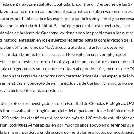
ameda de Zaragoza en Saltillo, Coahuila. Encontraron 7 especies de las 17
 la zona como un área con potencial ecoturístico de observación de aves.
 autores nos hablan sobre las especies de colibríes en general y su extensa
ad con la pérdida de hábitat. Su enfoque particular esta hecho hacia el
endémica de la sierra de Guerrero, evidenciando los problemas a los que se
climático; enfatizan en los esfuerzos recientes para la conservación de la
 hablan del “Síndrome de Noé”, el cual trata de un trastorno obsesivo-
n cantidad de animales en sus casas. Nos explican cual complejo es el
den superar este trastorno. En otra aportación, los autores hacen una crí
rabaja con genomas y su reciente resultado al combinar fragmentos de A
ltado a tres crías de cachorros con características de una especie de lob
as relativas al concepto de gen, la exclusiva de Carlson, y la inclusiva de
s y aciertos entre ambas posturas.
 dos profesores investigadores de la Facultad de Ciencias Biológicas, UA
ch Pournavab quien fungió como jefe del departamento de Botánica desde
 200 artículos científicos y director de más de 120 tesis de estudiantes en
o Adrián Rodríguez Almaraz, quien por muchos años apoyó en diferentes pue
e la misma, participó en dirección de múltiples proyectos de investigaci