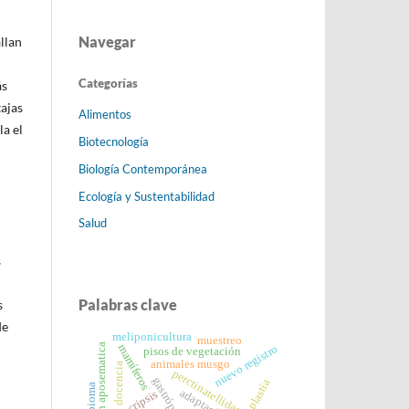
Navegar
llan
Categorías
ás
tajas
Alimentos
la el
Biotecnología
Biología Contemporánea
Ecología y Sustentabilidad
Salud
s
Palabras clave
s
de
meliponicultura
muestreo
mamíferos
coloración aposematica
nuevo registro
pisos de vegetación
animales musgo
docencia
perctinatellidae
gastrópodos
cleptoplastía
adaptación
cripsis