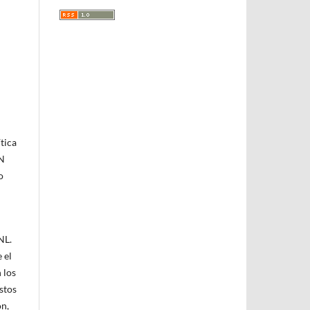
tica
DN
o
NL.
 el
 los
stos
ón,