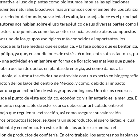
rnativa, el uso de plantas como bioinsumos impulsa las aplicaciones
edientes naturales bioactivos más armónicos con el ambiente. Los cítrico
alrededor del mundo, su variedad es alta, la naranja dulce es el principal
s autores nos hablan sobre el uso terapéutico de sus diversas partes como 
puestos fotoquímicos como los aceites esenciales entre otros compuestos
os uno de los grupos zoológicos más conocidos e importantes, los
nocida es la fase medusa que es pelágica, y la fase pólipo que es bentónica
e pólipo, ya que, en condiciones de estrés térmico, entre otros factores, p
o una actividad en enjambre en forma de floraciones masivas que puede
, obstrucción de ductos en plantas de energía, así como daños a la
uícola, el autor a través de una entrevista con un experto en biogeografí
ancton de los lagos del centro de México, y como, debido al impacto
ar una gran extinción de estos grupos zoológicos. Uno de los recursos
de el punto de vista ecológico, económico y alimentario es la merluza. E
miento responsable de este recurso debe estar articulado entre el
manejo que regulen su extracción, así como asegurar su valoración
os productos lácteos, se genera un subproducto, el suero lácteo, el cual
tal y económico. En este artículo, los autores examinan el
n de productos de confitería. En otro trabajo, los autores nos hablan s