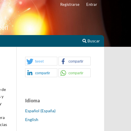
Registrarse
Entrar
Buscar
tweet
compartir
compartir
compartir
e de
 y
Idioma
y
Español (España)
era
English
cias