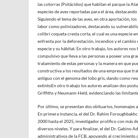
las cotorras (Psitácidos) que habitan el parque la Al
especies de aves reportadas para el área, destacando
Siguiendo el tema de las aves, en otra aportación, los
labor como polinizadores, destacando su vulnerabilid
colibrí coqueta cresta corta, el cual es una especie 
enfrenta por la deforestación, incendios y el cambio 
especie y su hábitat. En otro trabajo, los autores nos
compulsivo que lleva a las personas a poseer una gra
tratamiento de estas personas y la manera en que pue
constructiva a los resultados de una empresa que t
antiguo con el genoma del lobo gris, dando como resu
extintoEn otro trabajo los autores analizan dos postur
Griffiths y Neumann-Held, evidenciando las limitante
Por último, se presentan dos obituarios, homenajes a
En primera instancia, el del Dr. Rahim Foroughbakh
2000 hasta el 2025, investigador prolífico con más de
diversos niveles. Y para finalizar, el del Dr. Gabin
administrativos de la FCB, apoyando al crecimiento d